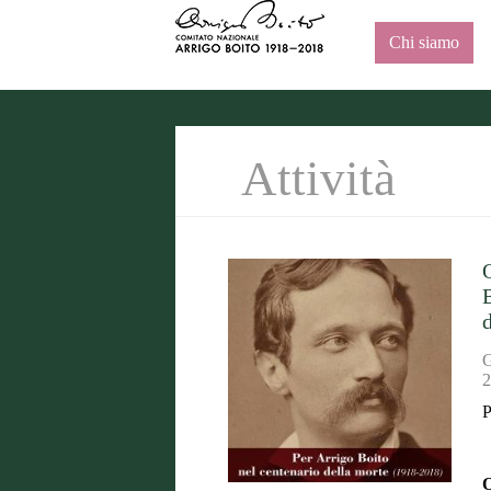
Chi siamo
Attività
G
2
P
O