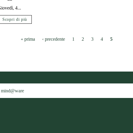
iovedì, 4...
Scopri di più
« prima
‹ precedente
1
2
3
4
5
mind@ware